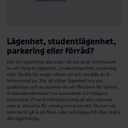
Studentbostäder
Ungdomslägenheter
Lägenhet, studentlägenhet,
parkering eller förråd?
55+ och 70+
När du registrerar dig anger du om du är intresserad
av att hyra en lägenhet, studentlägenhet, parkering
eller förråd. Du anger vilken ort och område du är
Korttidskontrakt
intresserad av. När du söker lägenhet hos oss
Öppna
godkänner och accepterar du att Rikshem får hämta
undermeny
in boendereferenser hos nuvarande och tidigare
Flytta in hos
hyresvärd. Vi tar kreditupplysning på alla sökande
som är aktuella för visning och kontrakt. Du kan när
Rikshem
som helst gå in på Mina sidor och lägga till eller ändra
Öppna
din registrering.
undermeny