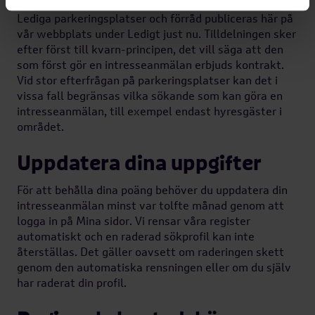
Lediga parkeringsplatser och förråd publiceras här på
vår webbplats under Ledigt just nu. Tilldelningen sker
efter först till kvarn-principen, det vill säga att den
som först gör en intresseanmälan erbjuds kontrakt.
Vid stor efterfrågan på parkeringsplatser kan det i
vissa fall begränsas vilka sökande som kan göra en
intresseanmälan, till exempel endast hyresgäster i
området.
Uppdatera dina uppgifter
För att behålla dina poäng behöver du uppdatera din
intresseanmälan minst var tolfte månad genom att
logga in på Mina sidor. Vi rensar våra register
automatiskt och en raderad sökprofil kan inte
återställas. Det gäller oavsett om raderingen skett
genom den automatiska rensningen eller om du själv
har raderat din profil.