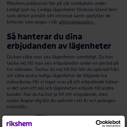
Rikshem publiceras här på vår webbplats under
Ledigt just nu. Lediga lägenheter fördelas bland dem
Instruktionsfilmer
som aktivt anmält sitt intresse samt uppfyller de
kriterier som anges i vår
uthyrningspolicy
.
Så hanterar du dina
erbjudanden av lägenheter
Du kan söka max sex lägenheter samtidigt. Du kan
tacka nej till max sex erbjudanden under en period på
tre månader. Tackar du nej till fler blir du spärrad från
att söka andra lediga lägenheter de följande tre
månaderna. Får vi inget svar på ett erbjudande tolkar
vi det som ett nej och lägenheten erbjuds till andra
kunder. Har du tackat ja till ett erbjudande, men
sedan ångrar dig blir du spärrad i ett år och poängen
nollställs.
Prenumerera på lägenheter