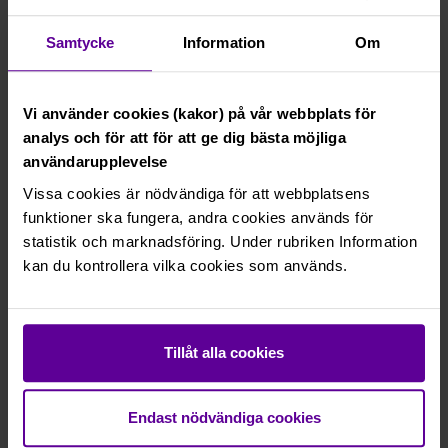
Du kan välja att prenumerera på lediga
Samtycke
Information
Om
lägenheter, studentlägenheter, parkering eller
förråd som matchar din intresseanmälan
genom att registrera det på Mina sidor.
Vi använder cookies (kakor) på vår webbplats för
Mina sidor
analys och för att för att ge dig bästa möjliga
användarupplevelse
Vissa cookies är nödvändiga för att webbplatsens
funktioner ska fungera, andra cookies används för
statistik och marknadsföring. Under rubriken Information
kan du kontrollera vilka cookies som används.
Tillåt alla cookies
Fördelning av parkering och
Endast nödvändiga cookies
förråd