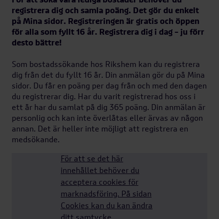
registrera dig och samla poäng. Det gör du enkelt
på Mina sidor. Registreringen är gratis och öppen
Guide för
för alla som fyllt 16 år. Registrera dig i dag – ju förr
bostadssökande
desto bättre!
Som bostadssökande hos Rikshem kan du registrera
Uthyrningspolicy
dig från det du fyllt 16 år. Din anmälan gör du på Mina
sidor. Du får en poäng per dag från och med den dagen
du registrerar dig. Har du varit registrerad hos oss i
Rikshem Direkt
ett år har du samlat på dig 365 poäng. Din anmälan är
personlig och kan inte överlåtas eller ärvas av någon
annan. Det är heller inte möjligt att registrera en
medsökande.
Erbjudande om
lägenhet
För att se det här
innehållet behöver du
acceptera cookies för
Samla poäng från 16
marknadsföring. På sidan
Cookies kan du kan ändra
år
ditt samtycke.