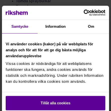
Tömda sprayburkar
Kapsyler
Lock
Burkar (ej pant)
Nej, det här får du inte slänga:
Samtycke
Information
Om
Bestick
Stekpannor
Vi använder cookies (kakor) på vår webbplats för
Kastruller
analys och för att för att ge dig bästa möjliga
Pantburkar
användarupplevelse
Vissa cookies är nödvändiga för att webbplatsens
funktioner ska fungera, andra cookies används för
statistik och marknadsföring. Under rubriken Information
kan du kontrollera vilka cookies som används.
Tillåt alla cookies