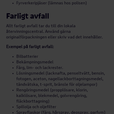
Fyrverkeripjäser (lämnas hos polisen)
Farligt avfall
Allt farligt avfall tar du till din lokala
återvinningscentral. Använd gärna
originalförpackningen eller skriv vad det innehåller.
Exempel på farligt avfall:
Bilbatterier
Bekämpningsmedel
Färg, lim- och lackrester.
Lösningsmedel (lacknafta, penseltvätt, bensin,
fotogen, aceton, nagellackborttagningsmedel,
tändvätska, t-sprit, bränsle för oljelampor)
Rengöringsmedel (propplösare, klorin,
kalklösare, blekmedel, golvrengöring,
fläckborttagning)
Spillolja och oljefilter
Sprayflaskor (färg, hårspray, deospray, parfym)