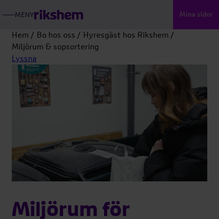
Mina sidor
MENY
ÖPPNA
RIKSHEMS
HUVUDMENY
Hem
Bo hos oss
Hyresgäst hos Rikshem
Miljörum & sopsortering
Lyssna
Miljörum för