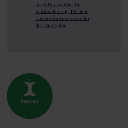
acceptera cookies för
Miljörum &
marknadsföring. På sidan
sopsortering
Cookies kan du kan ändra
ditt samtycke.
Hyra p-plats
Betala hyra
Betala din hyra i tid
Förbrukning el,
värme & vatten