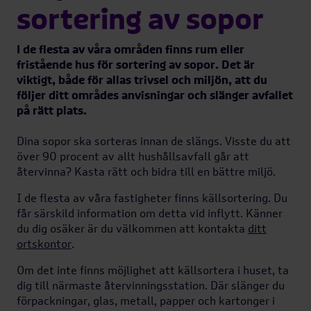
sortering av sopor
I de flesta av våra områden finns rum eller
fristående hus för sortering av sopor. Det är
viktigt, både för allas trivsel och miljön, att du
följer ditt områdes anvisningar och slänger avfallet
på rätt plats.
Dina sopor ska sorteras innan de slängs. Visste du att
över 90 procent av allt hushållsavfall går att
återvinna? Kasta rätt och bidra till en bättre miljö.
Trivselregler
I de flesta av våra fastigheter finns källsortering. Du
får särskild information om detta vid inflytt. Känner
Störningsjour
du dig osäker är du välkommen att kontakta
ditt
ortskontor
.
Om det inte finns möjlighet att källsortera i huset, ta
Trygg hemma
dig till närmaste återvinningsstation. Där slänger du
förpackningar, glas, metall, papper och kartonger i