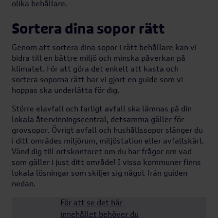
olika behållare.
Brandsäkerhet
Sortera dina sopor rätt
Genom att sortera dina sopor i rätt behållare kan vi
Ta hand om din
bidra till en bättre miljö och minska påverkan på
lägenhet
klimatet. För att göra det enkelt att kasta och
sortera soporna rätt har vi gjort en guide som vi
hoppas ska underlätta för dig.
Gemensamma
Större elavfall och farligt avfall ska lämnas på din
utrymmen
lokala återvinningscentral, detsamma gäller för
grovsopor. Övrigt avfall och hushållssopor slänger du
i ditt områdes miljörum, miljöstation eller avfallskärl.
Balkong & utemiljö
Vänd dig till ortskontoret om du har frågor om vad
som gäller i just ditt område! I vissa kommuner finns
lokala lösningar som skiljer sig något från guiden
nedan.
Cyklar &
barnvagnar
För att se det här
innehållet behöver du