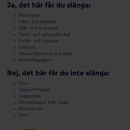
Ja, det här får du slänga:
Bredband & tv
Matrester
Kött- och fiskben
Hyra ut i andra hand
Räk- och kräftskal
Frukt- och grönsaksskal
Kaffe- och tesump
Fiskrens
Kundundersökning
Vissna blommor och blad
Hushållspapper
Nej, det här får du inte slänga:
Lätt att bo i
hyresrätt
Snus
Cigarettfimpar
Tuggummi
Klisterlappar från frukt
Krukväxter
Jord