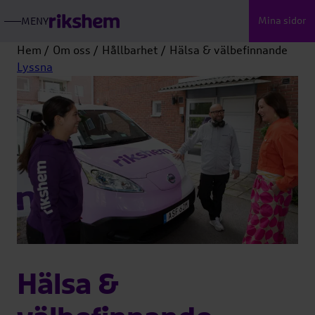
Mina sidor
MENY
ÖPPNA
RIKSHEMS
HUVUDMENY
Hem
Om oss
Hållbarhet
Hälsa & välbefinnande
Lyssna
Hälsa &