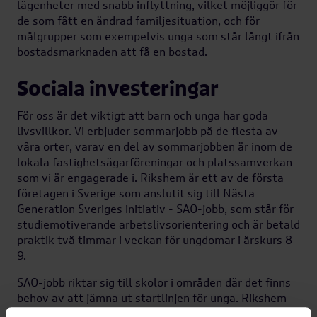
lägenheter med snabb inflyttning, vilket möjliggör för
de som fått en ändrad familjesituation, och för
målgrupper som exempelvis unga som står långt ifrån
bostadsmarknaden att få en bostad.
Sociala investeringar
För oss är det viktigt att barn och unga har goda
livsvillkor. Vi erbjuder sommarjobb på de flesta av
våra orter, varav en del av sommarjobben är inom de
lokala fastighetsägarföreningar och platssamverkan
som vi är engagerade i. Rikshem är ett av de första
företagen i Sverige som anslutit sig till Nästa
Generation Sveriges initiativ - SAO-jobb, som står för
studiemotiverande arbetslivsorientering och är betald
praktik två timmar i veckan för ungdomar i årskurs 8–
9.
SAO-jobb riktar sig till skolor i områden där det finns
behov av att jämna ut startlinjen för unga. Rikshem
erbjuder idag SAO-jobb på tre av våra kontor;