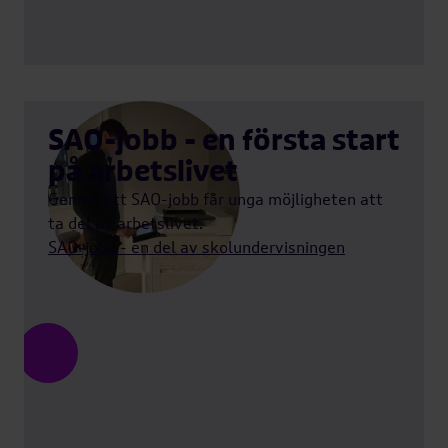
SAO-jobb - en första start
på arbetslivet
Genom ett SAO-jobb får unga möjligheten att
ta del av arbetslivet.
SAO-jobb - en del av skolundervisningen