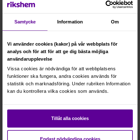
Stockholm, Uppsala och Västerås. På flera av våra
orter, bland annat i Uppsala, erbjuder vi ungdomar en
aktiv fritid genom GUPP.
Samtycke
Information
Om
Våra medarbetares hälsa och
välbefinnande
Vi använder cookies (kakor) på vår webbplats för
analys och för att för att ge dig bästa möjliga
Våra medarbetares hälsa och välbefinnande handlar
användarupplevelse
både om den fysiska och den psykiska arbetsmiljön
Vissa cookies är nödvändiga för att webbplatsens
för alla medarbetare på Rikshem. Tillsammans
funktioner ska fungera, andra cookies används för
arbetar vi systematiskt med vår arbetsmiljö för en
statistik och marknadsföring. Under rubriken Information
hållbar och säker arbetsplats.
kan du kontrollera vilka cookies som används.
För att säkerställa att Rikshem håller en hög
standard avseende arbetsmiljö arbetar bolaget efter
en arbetsmiljöpolicy och rutinbeskrivningar. Denna
systematik finns på plats för att undvika faror och
Tillåt alla cookies
risker, men även för att leva upp till lagar och regler
gällande arbetsmiljö, exempelvis Arbetsmiljölagen
och interna riktlinjer. Arbetsmiljöarbetet säkerställs
Endast nödvändiga cookies