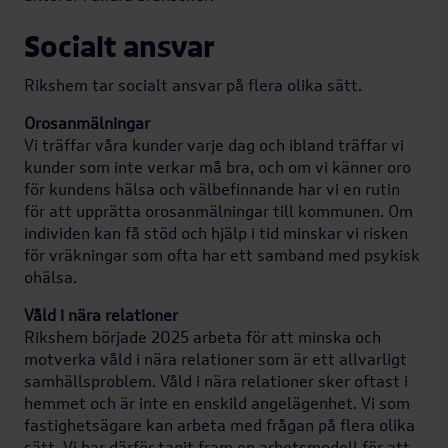
Klimat &
Socialt ansvar
energi
Rikshem tar socialt ansvar på flera olika sätt.
Orosanmälningar
Cirkularitet &
Vi träffar våra kunder varje dag och ibland träffar vi
biologisk
kunder som inte verkar må bra, och om vi känner oro
mångfald
för kundens hälsa och välbefinnande har vi en rutin
för att upprätta orosanmälningar till kommunen. Om
individen kan få stöd och hjälp i tid minskar vi risken
för vräkningar som ofta har ett samband med psykisk
Hållbara inköp
ohälsa.
Våld i nära relationer
Rikshem började 2025 arbeta för att minska och
motverka våld i nära relationer som är ett allvarligt
samhällsproblem. Våld i nära relationer sker oftast i
hemmet och är inte en enskild angelägenhet. Vi som
fastighetsägare kan arbeta med frågan på flera olika
sätt. Vi har därför tagit fram en arbetsmodell för att