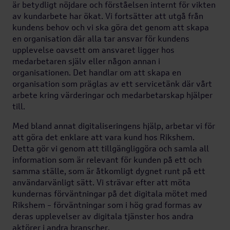
är betydligt nöjdare och förståelsen internt för vikten
av kundarbete har ökat. Vi fortsätter att utgå från
kundens behov och vi ska göra det genom att skapa
en organisation där alla tar ansvar för kundens
upplevelse oavsett om ansvaret ligger hos
medarbetaren själv eller någon annan i
organisationen. Det handlar om att skapa en
organisation som präglas av ett servicetänk där vårt
arbete kring värderingar och medarbetarskap hjälper
till.
Med bland annat digitaliseringens hjälp, arbetar vi för
att göra det enklare att vara kund hos Rikshem.
Detta gör vi genom att tillgängliggöra och samla all
Samhälle
information som är relevant för kunden på ett och
samma ställe, som är åtkomligt dygnet runt på ett
användarvänligt sätt. Vi strävar efter att möta
Hälsa &
kundernas förväntningar på det digitala mötet med
Rikshem – förväntningar som i hög grad formas av
välbefinnande
deras upplevelser av digitala tjänster hos andra
aktörer i andra branscher.