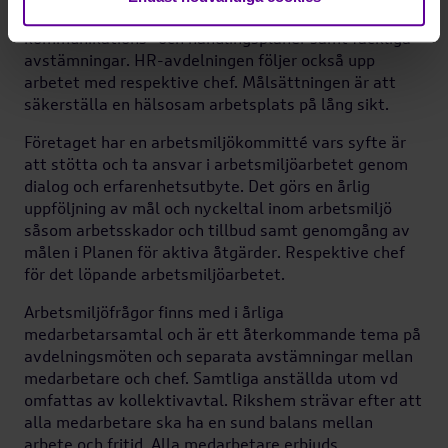
genom individuella samtal, pulsmätningar,
kommunikations- och handlingsplaner samt fackliga
avstämningar. HR-avdelningen följer också upp
arbetet med respektive chef. Målsättningen är att
säkerställa en hälsosam arbetsplats på lång sikt.
Företaget har en arbetsmiljökommitté vars syfte är
att stötta och ta ansvar i arbetsmiljöarbetet genom
dialog och erfarenhetsutbyte. Det görs en årlig
uppföljning av mål och nyckeltal inom arbetsmiljö
såsom arbetsskador och tillbud samt genomgång av
målen i Planen för aktiva åtgärder. Respektive chef
för det löpande arbetsmiljöarbetet.
Arbetsmiljöfrågor finns med i årliga
medarbetarsamtal och är ett återkommande tema på
avdelningsmöten och separata avstämningar mellan
medarbetare och chef. Samtliga anställda utom vd
omfattas av kollektivavtal. Rikshem strävar efter att
alla medarbetare ska ha en sund balans mellan
arbete och fritid. Alla medarbetare erbjuds