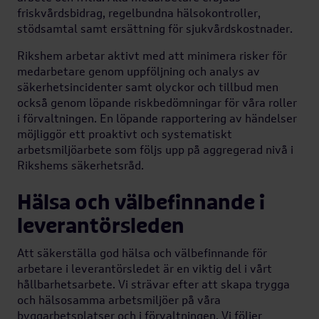
friskvårdsbidrag, regelbundna hälsokontroller,
stödsamtal samt ersättning för sjukvårdskostnader.
Rikshem arbetar aktivt med att minimera risker för
medarbetare genom uppföljning och analys av
säkerhetsincidenter samt olyckor och tillbud men
också genom löpande riskbedömningar för våra roller
i förvaltningen. En löpande rapportering av händelser
möjliggör ett proaktivt och systematiskt
arbetsmiljöarbete som följs upp på aggregerad nivå i
Rikshems säkerhetsråd.
Hälsa och välbefinnande i
leverantörsleden
Att säkerställa god hälsa och välbefinnande för
arbetare i leverantörsledet är en viktig del i vårt
hållbarhetsarbete. Vi strävar efter att skapa trygga
och hälsosamma arbetsmiljöer på våra
byggarbetsplatser och i förvaltningen. Vi följer