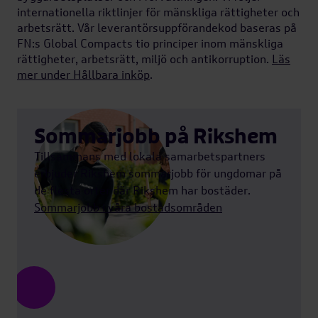
internationella riktlinjer för mänskliga rättigheter och
arbetsrätt. Vår leverantörsuppförandekod baseras på
FN:s Global Compacts tio principer inom mänskliga
rättigheter, arbetsrätt, miljö och antikorruption.
Läs
mer under Hållbara inköp
.
Sommarjobb på Rikshem
Tillsammans med lokala samarbetspartners
erbjuder Rikshem sommarjobb för ungdomar på
de flesta orter där Rikshem har bostäder.
Sommarjobb i våra bostadsområden