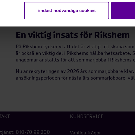
och oanade talanger. Dessutom tror vi att engagema
Endast nödvändiga cookies
om ungdomarna själva är med och tar hand om det. S
den egna insatsen i ens eget bostadsområde.
En viktig insats för Rikshem
På Rikshem tycker vi att det är viktigt att skapa s
är också en viktig del i Rikshems hållbarhetsarbete. 
ungdomar anställts för att sommarjobba i Rikshems 
Nu är rekryteringen av 2026 års sommarjobbare klar.
ansökningsperioden för nästa års sommarjobbare, vä
TAKT
KUNDSERVICE
tjänst:
010-70 99 200
Vanliga frågor