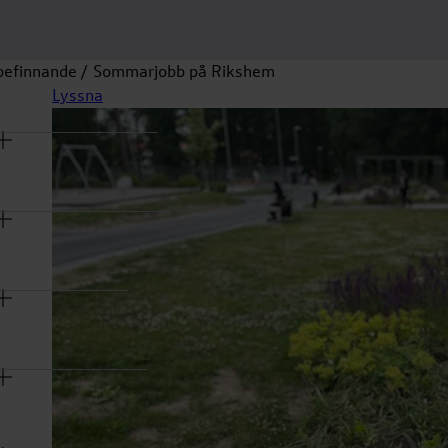
befinnande
Sommarjobb på Rikshem
na
Lyssna
rmeny
na
rmeny
na
rmeny
na
rmeny
na
rmeny