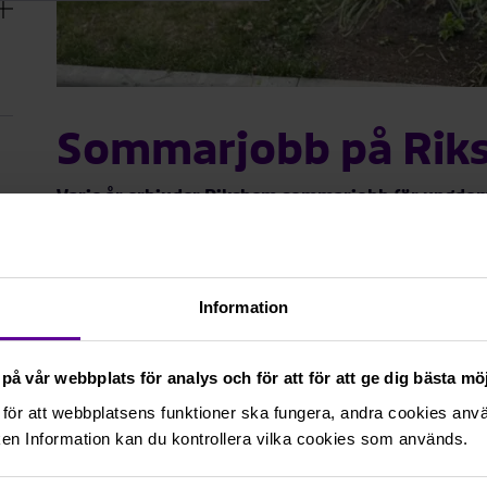
Sommarjobb på Rik
Varje år erbjuder Rikshem sommarjobb för ungdoma
starten 2012 har ca 1 600 sommarjobbare arbetat 
Sommarjobben finns på de flesta orter Rikshem ha
Rikshem vill ge unga möjligheten att komma ut i arbe
na
Information
olika former. Varje år kan ungdomar som bor i våra o
rmeny
sommarjobba hos oss. Arbetet är varierat och handlar t
Det kan handla om att måla eller klippa gräs. Då blir d
på vår webbplats för analys och för att för att ge dig bästa m
Stolt över mitt bostadsomr
för att webbplatsens funktioner ska fungera, andra cookies använ
en Information kan du kontrollera vilka cookies som används.
Ett sommarjobb ger så mycket mer än bara sysselsät
inblick i hur det är i arbetslivet. Det är inte ovanligt