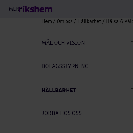
MENY
ÖPPNA
RIKSHEMS
HUVUDMENY
Hem
Om oss
Hållbarhet
Hälsa & väl
Öpp
unde
MÅL OCH VISION
Öpp
unde
BOLAGSSTYRNING
Öpp
unde
HÅLLBARHET
Öpp
unde
JOBBA HOS OSS
Öpp
unde