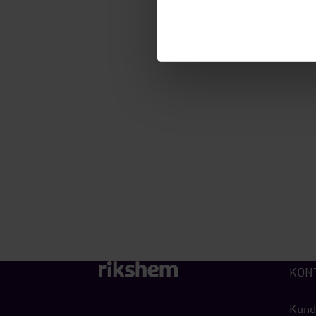
KON
Kund