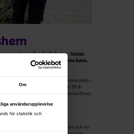
shem
r som bor i våra fastigheter. Sedan
med att göra fint i Rikshems områden.
r bostäder.
tslivet och satsar därför på sommarjobb i
Om
mråden och som är mellan 16 och 19 år
ill stor del om lättare fastighetsskötsel.
et fint!
öjliga användarupplevelse
åde
ds för statistik och
tning. Ungdomarna får erfarenhet och en
 att man upptäcker nya sidor av sig själv