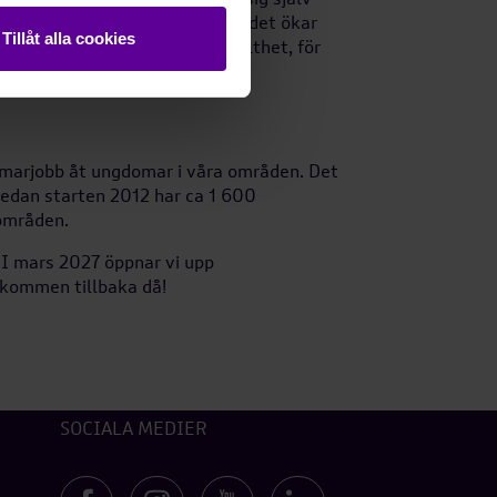
nget för det egna bostadsområdet ökar
Tillåt alla cookies
ommarjobbet kan väcka en stolthet, för
ommarjobb åt ungdomar i våra områden. Det
Sedan starten 2012 har ca 1 600
områden.
 I mars 2027 öppnar vi upp
lkommen tillbaka då!
SOCIALA MEDIER