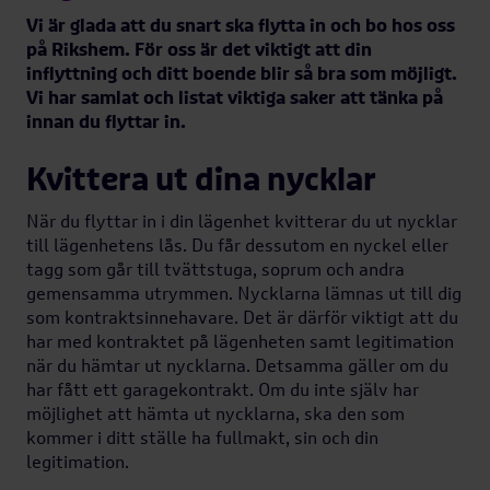
Vi är glada att du snart ska flytta in och bo hos oss
på Rikshem. För oss är det viktigt att din
inflyttning och ditt boende blir så bra som möjligt.
Vi har samlat och listat viktiga saker att tänka på
innan du flyttar in.
Innan du flyttar in
Kvittera ut dina nycklar
När du flyttar in i din lägenhet kvitterar du ut nycklar
När du flyttar in
till lägenhetens lås. Du får dessutom en nyckel eller
tagg som går till tvättstuga, soprum och andra
gemensamma utrymmen. Nycklarna lämnas ut till dig
som kontraktsinnehavare. Det är därför viktigt att du
Flytta in tidigare
har med kontraktet på lägenheten samt legitimation
när du hämtar ut nycklarna. Detsamma gäller om du
har fått ett garagekontrakt. Om du inte själv har
Nycklar & lås
möjlighet att hämta ut nycklarna, ska den som
kommer i ditt ställe ha fullmakt, sin och din
legitimation.
Hemförsäkring