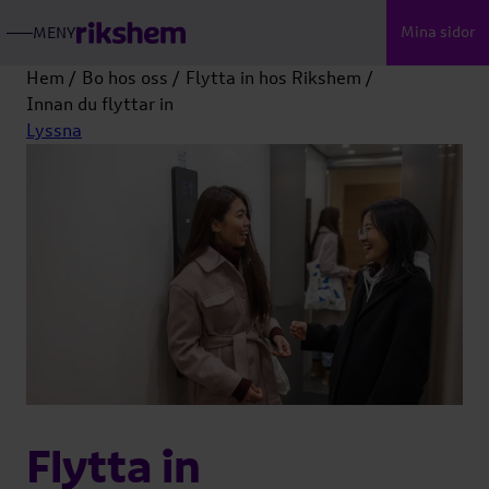
Mina sidor
MENY
ÖPPNA
RIKSHEMS
HUVUDMENY
Hem
Bo hos oss
Flytta in hos Rikshem
Innan du flyttar in
Lyssna
Flytta in