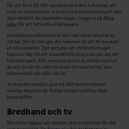
För att få el till ditt nya boende krävs två avtal, ett
med en elleverantör och ett med elnätsföretaget som
äger elnätet där bostaden ligger. Logga in på
Mina
sidor
för att hitta din elnätsägare.
Kontakta en elleverantör och välj vilket elavtal du
vill ha. Om du inte gör det kommer du att bli anvisad
en elleverantör. Det betyder att elnätsföretaget
hänvisar dig till ett elhandelsföretag som ger dig ett
tillsvidarepris. Det anvisade priset är oftast mycket
dyrare än om du själv tecknar ett elavtal hos den
elleverantör du själv vill ha.
Teckna ett elavtal i god tid. Att teckna elavtal
samma dag som du flyttar in kan medföra höga
jouravgifter.
Bredband och tv
Rikshems öppna nät innebär större valfrihet för dig