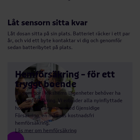
Låt sensorn sitta kvar
Låt dosan sitta på sin plats. Batteriet räcker i ett par
år, och vid ett byte kontaktar vi dig och genomför
sedan batteribytet på plats.
Hemförsäkring – för ett
tryggt boende
Du som bor i Rikshems lägenheter behöver ha
en hemförsäkring. Vi erbjuder alla nyinflyttade
hos oss, tillsammans med Gjensidige
Försäkring, en månads kostnadsfri
hemförsäkring.
Läs mer om hemförsäkring