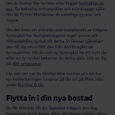
Om du önskar fler nycklar eller taggar
kontaktar du
oss
. Du bekostar extranycklar och extrataggar själv.
När du flyttar återlämnar du samtliga nycklar och
taggar.
Om det finns ett extralås som installerats av tidigare
hyresgäst har fastighetsägaren inget ansvar att
tillhandahålla nyckel till detta. Vi lämnar självklart
den till dig om vi fått den från den föregående
hyresgästen. Vill du som ny hyresgäst ha ett nytt lås
eller en ny nyckel bekostar du detta själv. Hör av dig
till
ditt ortskontor
.
Läs mer om var du hämtar dina nycklar och om hur
nyckelhanteringen fungerar på din ort på Mina sidor
under
Nycklar & lås
.
Flytta in i din nya bostad
Du får tillträde till din lägenhet tidigast den dag
hyreskontraktet börjar gälla. Om dagen infaller på en