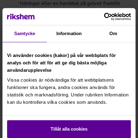
tidningar eller en handduk på golvet framför
frysen. Du kan också ställa en långpanna
nedanför som samlar upp smältvattnet.
Har du mycket is så kan du skynda på
upptiningen genom att ställa en kastrull med
Samtycke
Information
Om
varmt vatten i frysen. Byt ut vattnet när det
svalnat.
Så fort all is har smält kan du passa på att torka
Vi använder cookies (kakor) på vår webbplats för
rent i frysen.
analys och för att för att ge dig bästa möjliga
Tänk på att frysen ska vara helt torr innan du
användarupplevelse
sätter på den igen
Så fort frysen uppnått rätt temperatur kan du
Vissa cookies är nödvändiga för att webbplatsens
ställa tillbaka dina matvaror.
funktioner ska fungera, andra cookies används för
statistik och marknadsföring. Under rubriken Information
kan du kontrollera vilka cookies som används.
För att se det här
innehållet behöver du
acceptera cookies för
marknadsföring. På sidan
Tillåt alla cookies
Cookies kan du kan ändra