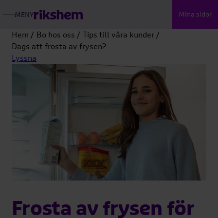
Mina sidor
MENY
ÖPPNA
RIKSHEMS
HUVUDMENY
Hem
Bo hos oss
Tips till våra kunder
Dags att frosta av frysen?
Lyssna
Frosta av frysen för