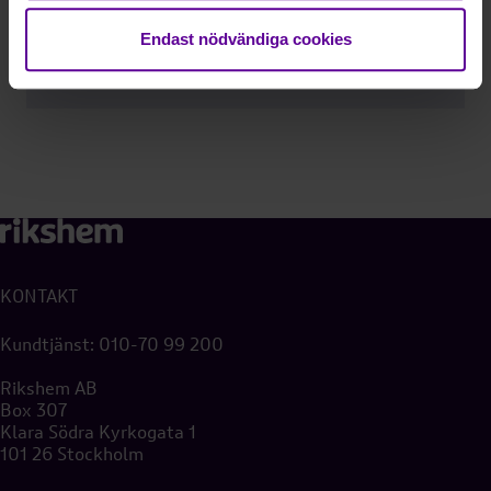
ditt samtycke.
Endast nödvändiga cookies
KONTAKT
Kundtjänst:
010-70 99 200
Rikshem AB
Box 307
Klara Södra Kyrkogata 1
101 26 Stockholm