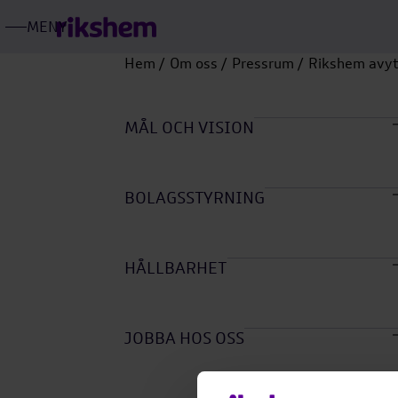
MENY
ÖPPNA
RIKSHEMS
HUVUDMENY
Hem
Om oss
Pressrum
Rikshem avytt
Öpp
unde
MÅL OCH VISION
Öpp
unde
BOLAGSSTYRNING
Öpp
unde
HÅLLBARHET
Öpp
unde
JOBBA HOS OSS
Öpp
unde