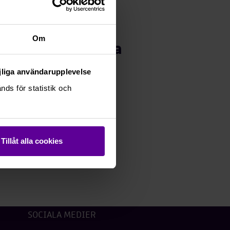
Om
 vänligen kontakta
n, 010-709 92 03,
öjliga användarupplevelse
ds för statistik och
70-687 18
Tillåt alla cookies
SOCIALA MEDIER