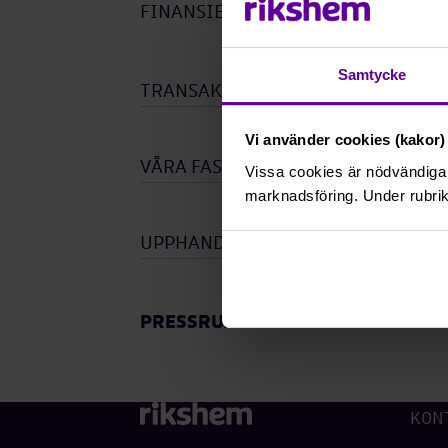
FINANSIELL INFORMATION
Samtycke
TRANSAKTION
Vi använder cookies (kakor) 
VÅRA FASTIGHETER
Vissa cookies är nödvändiga 
marknadsföring. Under rubrik
UPPHANDLINGAR
Öpp
unde
PRESSRUM
KON