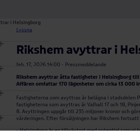
rar i Helsingborg
na
Lyssna
rmeny
Rikshem avyttrar i He
na
rmeny
feb. 17, 2026 14:00 - Pressmeddelande
Rikshem avyttrar åtta fastigheter i Helsingborg til
na
Affären omfattar 170 lägenheter om cirka 13 000 
rmeny
Fastigheterna som avyttras är belägna i stadsdelen P
na
fastigheterna som avyttras är Valhall 17 och 18, Pinje
rmeny
8. Avyttringen uppgår till 235 miljoner kronor och gör
värderingen. Efter försäljningen har Rikshem fortsatt
na
- Helsingborg är en tillväxtort med potential som vi 
rmeny
mer fokuserat och utveckla vårt övriga bestånd på or