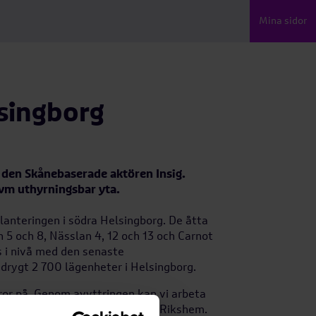
Mina sidor
lsingborg
l den Skånebaserade aktören Insig.
kvm uthyrningsbar yta.
lanteringen i södra Helsingborg. De åtta
n 5 och 8, Nässlan 4, 12 och 13 och Carnot
s i nivå med den senaste
 drygt 2 700 lägenheter i Helsingborg.
tror på. Genom avyttringen kan vi arbeta
ten, säger Anette Frumerie, vd Rikshem.