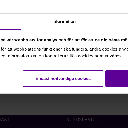
Planerat frånträde för fastigheterna är 1 april.
Information
För ytterligare information,
Andrea Cedwall, Chef portföljstrategi och transaktio
på vår webbplats för analys och för att för att ge dig bästa m
andrea.cedwall@rikshem.se
för att webbplatsens funktioner ska fungera, andra cookies använ
Jennie Wolmestad, kommunikationschef, Rikshem: 0
en Information kan du kontrollera vilka cookies som används.
57, jennie.wolmestad@rikshem.se
na
Endast nödvändiga cookies
rmeny
TAKT
KUNDSERVICE