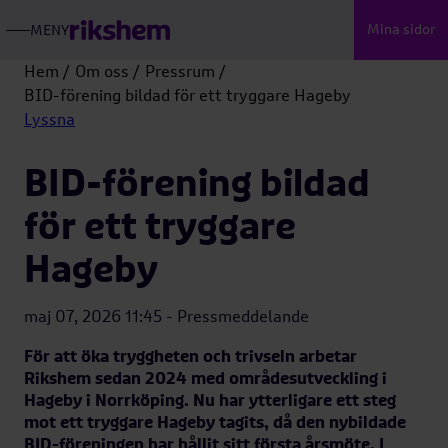
Mina sidor
MENY
ÖPPNA
RIKSHEMS
HUVUDMENY
Hem
Om oss
Pressrum
BID-förening bildad för ett tryggare Hageby
Lyssna
BID-förening bildad
för ett tryggare
Hageby
maj 07, 2026 11:45 - Pressmeddelande
För att öka tryggheten och trivseln arbetar
Rikshem sedan 2024 med områdesutveckling i
Hageby i Norrköping. Nu har ytterligare ett steg
mot ett tryggare Hageby tagits, då den nybildade
BID-föreningen har hållit sitt första årsmöte. I