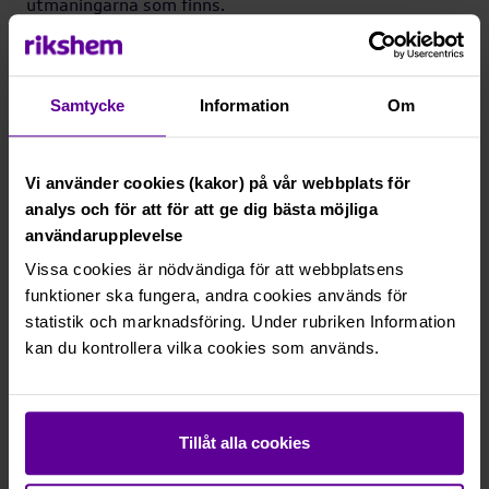
utmaningarna som finns.
- Med en gemensam BID med andra fastighetsägare
och aktörer, har vi större möjlighet att tillsammans
skapa säkra, trygga och attraktiva områden.
Samtycke
Information
Om
Människors upplevelse av ett område tar inte hänsyn
till gränsdragningar mellan fastighetsägare, utan det
är omgivningen som helhet som påverkar, säger
Vi använder cookies (kakor) på vår webbplats för
Marcus Olsson.
analys och för att för att ge dig bästa möjliga
Under 2026 ser Rikshem och föreningen fram emot
användarupplevelse
att genomföra gemensamma aktiviteter och
Vissa cookies är nödvändiga för att webbplatsens
satsningar som bidrar till ökad attraktivitet, trygghet
funktioner ska fungera, andra cookies används för
och stärkt samverkan i Hageby.
statistik och marknadsföring. Under rubriken Information
* BID är en förkortning av Business Improvement
kan du kontrollera vilka cookies som används.
District. Det är en samverkansmodell för organiserad
samverkan mellan fastighetsägare och offentliga
aktörer inom ett avgränsat geografiskt område.
Tillåt alla cookies
För ytterligare information,