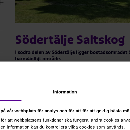
Södertälje Saltskog
I södra delen av Södertälje ligger bostadsområdet S
barnvänligt område.
I Saltskog finns tre förskolor och Stålhamraskolan so
Här finns även gymnasium, en multisportarena med k
na
livsmedelsbutiker. Förutom alla faciliteter inpå knute
rmeny
trevliga sjön Saltskogsfjärden. Här finns även galler
Information
talet.
Området har goda parkeringsmöjligheter för såväl h
på vår webbplats för analys och för att för att ge dig bästa m
Hyra lägenhet och bo i Salts
för att webbplatsens funktioner ska fungera, andra cookies använ
en Information kan du kontrollera vilka cookies som används.