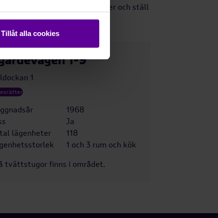
tads bostadsförmedling. Läs mer och ställ
 telefon 08-785 88 30.
Tillåt alla cookies
gärdevägen 1-9
ldockan 1
esrätter
ggnadsår
1968
ss
Ja
tal lägenheter
118
genhetsstorlek
1 och 3 rum och kök
å tvättstugor finns i området.