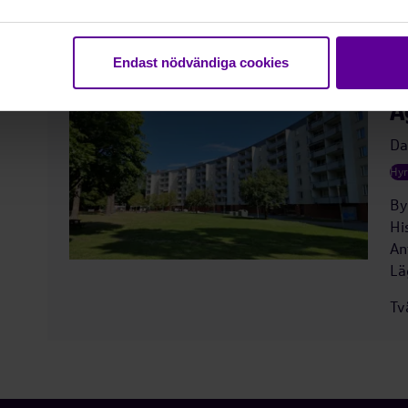
Rikshems lediga lägenheter hyrs ut via Stockholms s
dig i kön på
bostad.stockholm.se
eller ta kontakt via
Endast nödvändiga cookies
Å
Da
Hyr
By
Hi
An
Lä
Tv