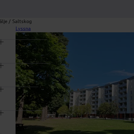
älje
Saltskog
na
Lyssna
rmeny
na
rmeny
na
rmeny
na
rmeny
na
rmeny