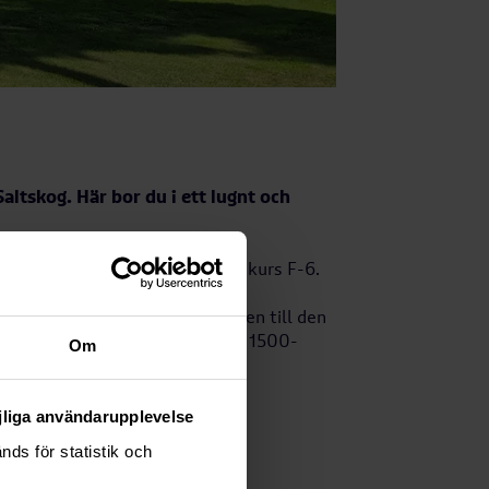
altskog. Här bor du i ett lugnt och
m erbjuder undervisning för årskurs F-6.
onstgräs, restauranger och
n kan du också njuta av närheten till den
iet Saltskog gård, med anor från 1500-
Om
yresgäster som besökare.
öjliga användarupplevelse
kog
ds för statistik och