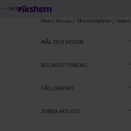
MENY
ÖPPNA
RIKSHEMS
HUVUDMENY
Hem
Om oss
Våra fastigheter
Södert
Öpp
unde
MÅL OCH VISION
Öpp
unde
BOLAGSSTYRNING
Öpp
unde
HÅLLBARHET
Öpp
unde
JOBBA HOS OSS
Öpp
unde