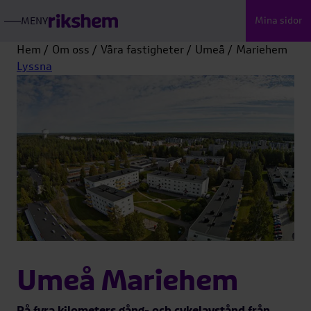
Mina sidor
MENY
ÖPPNA
RIKSHEMS
HUVUDMENY
Hem
Om oss
Våra fastigheter
Umeå
Mariehem
Lyssna
Umeå Mariehem
På fyra kilometers gång- och cykelavstånd från