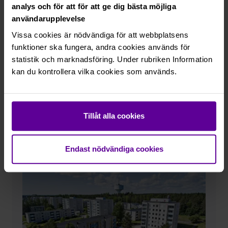
analys och för att för att ge dig bästa möjliga
Mariehemsvägen 41A-H, 41J-
användarupplevelse
P, 41R-V, 41X-Z, 41Å, 41Ä, 41Ö
Vissa cookies är nödvändiga för att webbplatsens
funktioner ska fungera, andra cookies används för
Flyttfågeln 11
statistik och marknadsföring. Under rubriken Information
Hyresrätter
kan du kontrollera vilka cookies som används.
Byggnadsår
1994
Hiss
Ja
Antal lägenheter
44
Tillåt alla cookies
Lägenhetsstorlek
1-2 rum och kök
Endast nödvändiga cookies