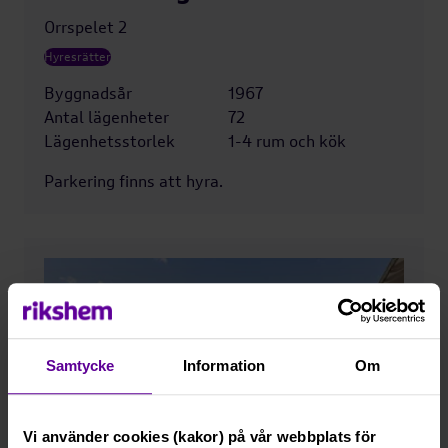
Orrspelet 2
Hyresrätter
Byggnadsår
1967
Antal lägenheter
72
Lägenhetsstorlek
1-4 rum och kök
Parkering finns att hyra.
Samtycke
Information
Om
Vi använder cookies (kakor) på vår webbplats för