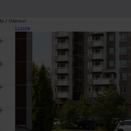
ås
Odensvi
na
Lyssna
rmeny
na
rmeny
na
rmeny
na
rmeny
na
rmeny