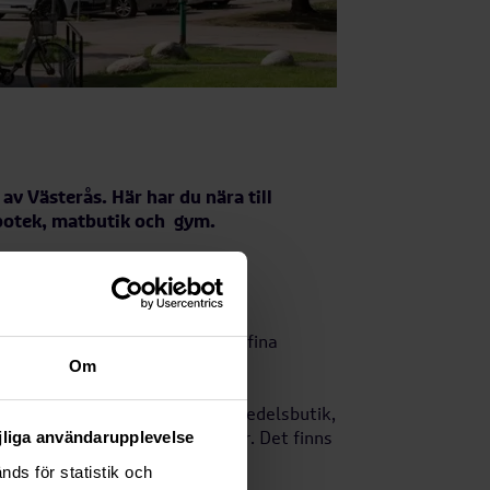
av Västerås. Här har du nära till
apotek, matbutik och gym.
ån äldre hyresrätter till modern
och bekvämligheter. Här finns fina
Om
natur och stad.
ldrar, inklusive förskola, livsmedelsbutik,
öjliga användarupplevelse
hundrastgård och fotbollsplaner. Det finns
emang.
ds för statistik och