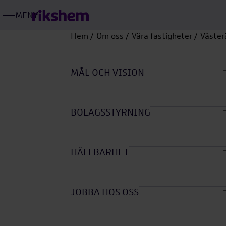
MENY
ÖPPNA
RIKSHEMS
HUVUDMENY
Hem
Om oss
Våra fastigheter
Väster
Öpp
unde
MÅL OCH VISION
Öpp
unde
BOLAGSSTYRNING
Öpp
unde
HÅLLBARHET
Öpp
unde
JOBBA HOS OSS
Öpp
unde