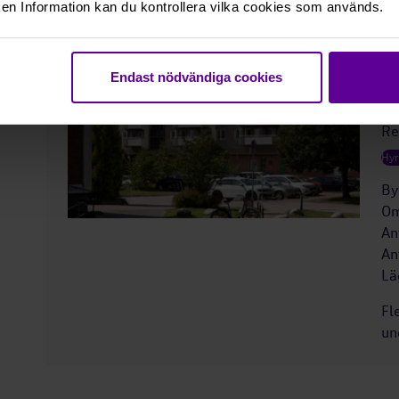
en Information kan du kontrollera vilka cookies som används.
O
Endast nödvändiga cookies
B
Re
Hyr
By
Om
An
An
Lä
Fl
un