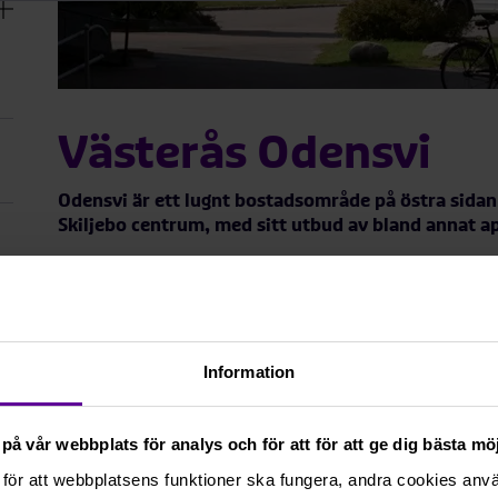
Västerås Odensvi
Odensvi är ett lugnt bostadsområde på östra sidan 
Skiljebo centrum, med sitt utbud av bland annat 
I området finns en stor variation av bostäder, allt ifr
nyproduktion och villor från flera årtionden.
na
rmeny
Odensvi är ett trevligt område som kombinerar natur 
Information
promenadstråk och cykelvägar, samt närhet till både 
Området erbjuder bra service och aktiviteter för alla å
på vår webbplats för analys och för att för att ge dig bästa m
badplats, camping, vandrarhem, Skiljebo fritidsgård, 
också aktiva föreningar och ett starkt lokalt engag
för att webbplatsens funktioner ska fungera, andra cookies använ