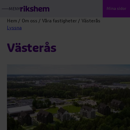
Mina sidor
MENY
ÖPPNA
RIKSHEMS
HUVUDMENY
Hem
Om oss
Våra fastigheter
Västerås
Lyssna
Västerås