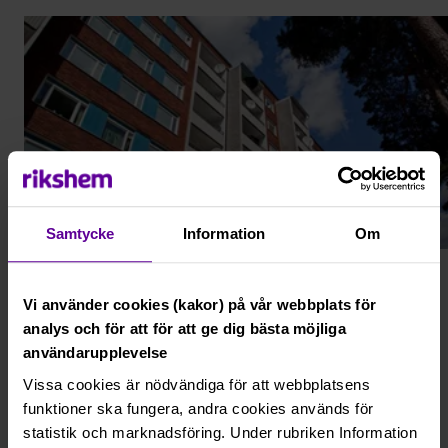
Samtycke
Information
Om
Västerås
Vi använder cookies (kakor) på vår webbplats för
Pettersberg
analys och för att för att ge dig bästa möjliga
användarupplevelse
Hyresrätter
Lokaler
Vissa cookies är nödvändiga för att webbplatsens
Stadsdelen Pettersberg ligger högt belägen i ett
funktioner ska fungera, andra cookies används för
kuperat område, strax väster om Västerås
statistik och marknadsföring. Under rubriken Information
centrum. Området byggdes till största delen