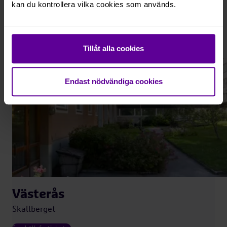
kan du kontrollera vilka cookies som används.
under 1960-talet och i dag är bebyggelsen
blandad. Här finns hyres- och bostadsrätter samt
ett mindre antal villor.
Tillåt alla cookies
Endast nödvändiga cookies
Västerås
Skallberget